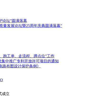
保护论坛”圆满落幕
高质量发展论坛暨25周年庆典圆满落幕”
、跑工单、走流程、蹲点位”工作
首批集中推广专利开放许可项目的通知
电路布图设计保护条例》
O
式成立