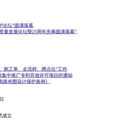
保护论坛”圆满落幕
高质量发展论坛暨25周年庆典圆满落幕”
、跑工单、走流程、蹲点位”工作
首批集中推广专利开放许可项目的通知
电路布图设计保护条例》
O
式成立