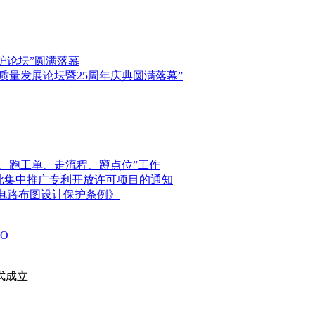
保护论坛”圆满落幕
高质量发展论坛暨25周年庆典圆满落幕”
、跑工单、走流程、蹲点位”工作
首批集中推广专利开放许可项目的通知
电路布图设计保护条例》
O
式成立